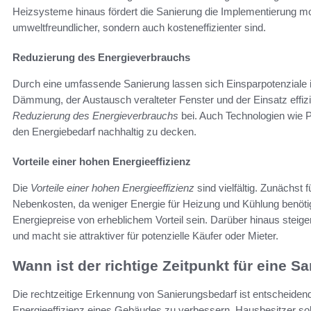
Heizsysteme hinaus fördert die Sanierung die Implementierung mo
umweltfreundlicher, sondern auch kosteneffizienter sind.
Reduzierung des Energieverbrauchs
Durch eine umfassende Sanierung lassen sich Einsparpotenziale 
Dämmung, der Austausch veralteter Fenster und der Einsatz effi
Reduzierung des Energieverbrauchs
bei. Auch Technologien wie P
den Energiebedarf nachhaltig zu decken.
Vorteile einer hohen Energieeffizienz
Die
Vorteile einer hohen Energieeffizienz
sind vielfältig. Zunächst 
Nebenkosten, da weniger Energie für Heizung und Kühlung benötig
Energiepreise von erheblichem Vorteil sein. Darüber hinaus steige
und macht sie attraktiver für potenzielle Käufer oder Mieter.
Wann ist der richtige Zeitpunkt für eine S
Die rechtzeitige Erkennung von Sanierungsbedarf ist entscheide
Energieeffizienz eines Gebäudes zu verbessern. Hausbesitzer so