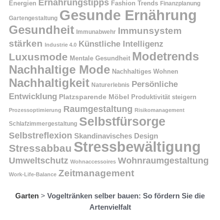
Ernährungstipps
Energien
Fashion Trends
Finanzplanung
Gesunde Ernährung
Gartengestaltung
Gesundheit
Immunsystem
Immunabwehr
stärken
Künstliche Intelligenz
Industrie 4.0
Modetrends
Luxusmode
Mentale Gesundheit
Nachhaltige Mode
Nachhaltiges Wohnen
Nachhaltigkeit
Persönliche
Naturerlebnis
Entwicklung
Platzsparende Möbel
Produktivität steigern
Raumgestaltung
Prozessoptimierung
Risikomanagement
Selbstfürsorge
Schlafzimmergestaltung
Selbstreflexion
Skandinavisches Design
Stressbewältigung
Stressabbau
Umweltschutz
Wohnraumgestaltung
Wohnaccessoires
Zeitmanagement
Work-Life-Balance
Garten
>
Vogeltränken selber bauen: So fördern Sie die
Artenvielfalt