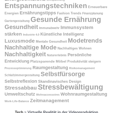
Entspannungstechniken
Erneuerbare
Ernährungstipps
Energien
Fashion Trends
Finanzplanung
Gesunde Ernährung
Gartengestaltung
Gesundheit
Immunsystem
Immunabwehr
stärken
Künstliche Intelligenz
Industrie 4.0
Modetrends
Luxusmode
Mentale Gesundheit
Nachhaltige Mode
Nachhaltiges Wohnen
Nachhaltigkeit
Persönliche
Naturerlebnis
Entwicklung
Platzsparende Möbel
Produktivität steigern
Raumgestaltung
Prozessoptimierung
Risikomanagement
Selbstfürsorge
Schlafzimmergestaltung
Selbstreflexion
Skandinavisches Design
Stressbewältigung
Stressabbau
Umweltschutz
Wohnraumgestaltung
Wohnaccessoires
Zeitmanagement
Work-Life-Balance
Tech
>
Virtuelle Realität in der Videoproduktion