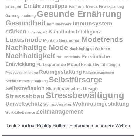
Ernährungstipps
Energien
Fashion Trends
Finanzplanung
Gesunde Ernährung
Gartengestaltung
Gesundheit
Immunsystem
Immunabwehr
stärken
Künstliche Intelligenz
Industrie 4.0
Modetrends
Luxusmode
Mentale Gesundheit
Nachhaltige Mode
Nachhaltiges Wohnen
Nachhaltigkeit
Persönliche
Naturerlebnis
Entwicklung
Platzsparende Möbel
Produktivität steigern
Raumgestaltung
Prozessoptimierung
Risikomanagement
Selbstfürsorge
Schlafzimmergestaltung
Selbstreflexion
Skandinavisches Design
Stressbewältigung
Stressabbau
Umweltschutz
Wohnraumgestaltung
Wohnaccessoires
Zeitmanagement
Work-Life-Balance
Tech
>
Virtual Reality Brillen: Eintauchen in andere Welten