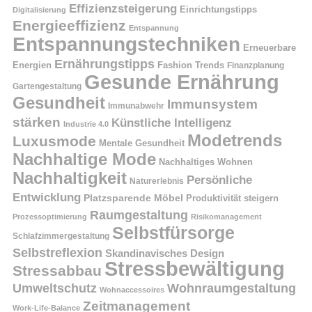
Effizienzsteigerung
Einrichtungstipps
Digitalisierung
Energieeffizienz
Entspannung
Entspannungstechniken
Erneuerbare
Ernährungstipps
Energien
Fashion Trends
Finanzplanung
Gesunde Ernährung
Gartengestaltung
Gesundheit
Immunsystem
Immunabwehr
stärken
Künstliche Intelligenz
Industrie 4.0
Modetrends
Luxusmode
Mentale Gesundheit
Nachhaltige Mode
Nachhaltiges Wohnen
Nachhaltigkeit
Persönliche
Naturerlebnis
Entwicklung
Platzsparende Möbel
Produktivität steigern
Raumgestaltung
Prozessoptimierung
Risikomanagement
Selbstfürsorge
Schlafzimmergestaltung
Selbstreflexion
Skandinavisches Design
Stressbewältigung
Stressabbau
Umweltschutz
Wohnraumgestaltung
Wohnaccessoires
Zeitmanagement
Work-Life-Balance