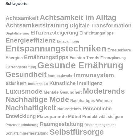
Schlagwörter
Achtsamkeit im Alltag
Achtsamkeit
Achtsamkeitstraining
Digitale Transformation
Effizienzsteigerung
Einrichtungstipps
Digitalisierung
Energieeffizienz
Entspannung
Entspannungstechniken
Erneuerbare
Ernährungstipps
Energien
Fashion Trends
Finanzplanung
Gesunde Ernährung
Gartengestaltung
Gesundheit
Immunsystem
Immunabwehr
stärken
Künstliche Intelligenz
Industrie 4.0
Modetrends
Luxusmode
Mentale Gesundheit
Nachhaltige Mode
Nachhaltiges Wohnen
Nachhaltigkeit
Persönliche
Naturerlebnis
Entwicklung
Platzsparende Möbel
Produktivität steigern
Raumgestaltung
Prozessoptimierung
Risikomanagement
Selbstfürsorge
Schlafzimmergestaltung