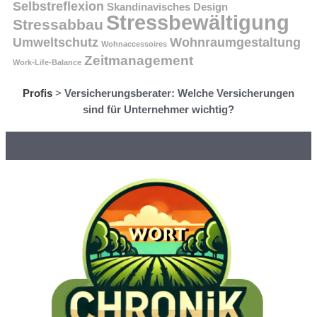
Selbstreflexion
Skandinavisches Design
Stressbewältigung
Stressabbau
Umweltschutz
Wohnraumgestaltung
Wohnaccessoires
Zeitmanagement
Work-Life-Balance
Profis
>
Versicherungsberater: Welche Versicherungen
sind für Unternehmer wichtig?