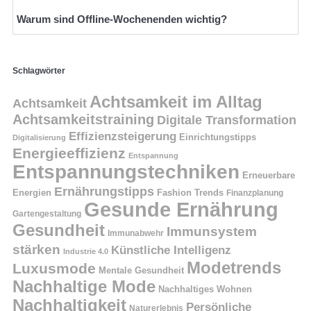
Warum sind Offline-Wochenenden wichtig?
Schlagwörter
Achtsamkeit im Alltag
Achtsamkeit
Achtsamkeitstraining
Digitale Transformation
Effizienzsteigerung
Einrichtungstipps
Digitalisierung
Energieeffizienz
Entspannung
Entspannungstechniken
Erneuerbare
Ernährungstipps
Energien
Fashion Trends
Finanzplanung
Gesunde Ernährung
Gartengestaltung
Gesundheit
Immunsystem
Immunabwehr
stärken
Künstliche Intelligenz
Industrie 4.0
Modetrends
Luxusmode
Mentale Gesundheit
Nachhaltige Mode
Nachhaltiges Wohnen
Nachhaltigkeit
Persönliche
Naturerlebnis