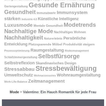
Gesunde Ernährung
Gartengestaltung
Gesundheit
Immunsystem
Immunabwehr
stärken
Künstliche Intelligenz
Industrie 4.0
Modetrends
Luxusmode
Mentale Gesundheit
Nachhaltige Mode
Nachhaltiges Wohnen
Nachhaltigkeit
Persönliche
Naturerlebnis
Entwicklung
Platzsparende Möbel
Produktivität steigern
Raumgestaltung
Prozessoptimierung
Risikomanagement
Selbstfürsorge
Schlafzimmergestaltung
Selbstreflexion
Skandinavisches Design
Stressbewältigung
Stressabbau
Umweltschutz
Wohnraumgestaltung
Wohnaccessoires
Zeitmanagement
Work-Life-Balance
Mode
>
Valentino: Ein Hauch Romantik für jede Frau