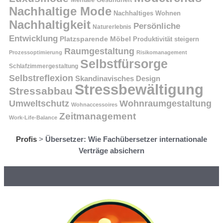
Nachhaltige Mode
Nachhaltiges Wohnen
Nachhaltigkeit
Persönliche
Naturerlebnis
Entwicklung
Platzsparende Möbel
Produktivität steigern
Raumgestaltung
Prozessoptimierung
Risikomanagement
Selbstfürsorge
Schlafzimmergestaltung
Selbstreflexion
Skandinavisches Design
Stressbewältigung
Stressabbau
Umweltschutz
Wohnraumgestaltung
Wohnaccessoires
Zeitmanagement
Work-Life-Balance
Profis
>
Übersetzer: Wie Fachübersetzer internationale
Verträge absichern