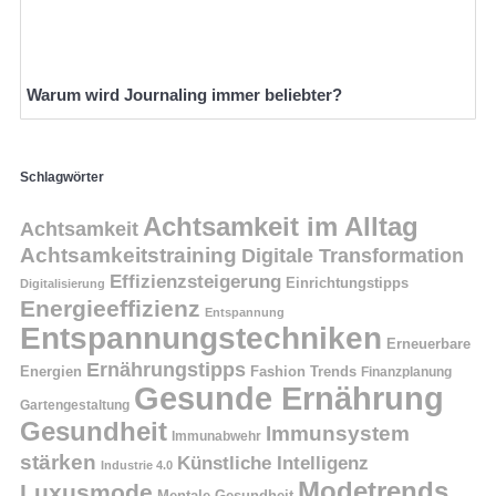
Warum wird Journaling immer beliebter?
Schlagwörter
Achtsamkeit im Alltag
Achtsamkeit
Achtsamkeitstraining
Digitale Transformation
Effizienzsteigerung
Einrichtungstipps
Digitalisierung
Energieeffizienz
Entspannung
Entspannungstechniken
Erneuerbare
Ernährungstipps
Energien
Fashion Trends
Finanzplanung
Gesunde Ernährung
Gartengestaltung
Gesundheit
Immunsystem
Immunabwehr
stärken
Künstliche Intelligenz
Industrie 4.0
Modetrends
Luxusmode
Mentale Gesundheit