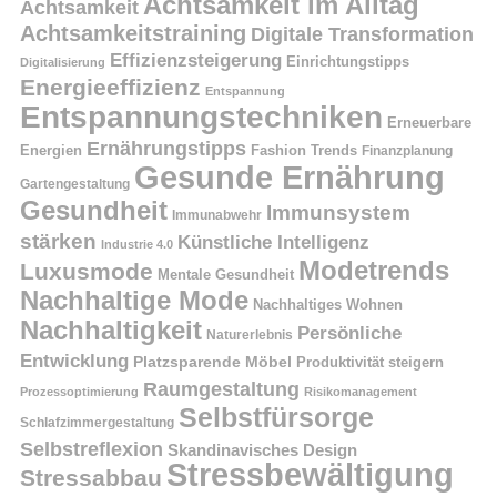
Achtsamkeit im Alltag
Achtsamkeit
Achtsamkeitstraining
Digitale Transformation
Effizienzsteigerung
Einrichtungstipps
Digitalisierung
Energieeffizienz
Entspannung
Entspannungstechniken
Erneuerbare
Ernährungstipps
Energien
Fashion Trends
Finanzplanung
Gesunde Ernährung
Gartengestaltung
Gesundheit
Immunsystem
Immunabwehr
stärken
Künstliche Intelligenz
Industrie 4.0
Modetrends
Luxusmode
Mentale Gesundheit
Nachhaltige Mode
Nachhaltiges Wohnen
Nachhaltigkeit
Persönliche
Naturerlebnis
Entwicklung
Platzsparende Möbel
Produktivität steigern
Raumgestaltung
Prozessoptimierung
Risikomanagement
Selbstfürsorge
Schlafzimmergestaltung
Selbstreflexion
Skandinavisches Design
Stressbewältigung
Stressabbau