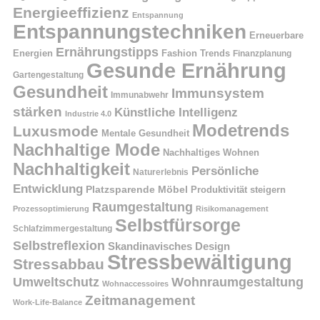
Energieeffizienz
Entspannung
Entspannungstechniken
Erneuerbare
Ernährungstipps
Energien
Fashion Trends
Finanzplanung
Gesunde Ernährung
Gartengestaltung
Gesundheit
Immunsystem
Immunabwehr
stärken
Künstliche Intelligenz
Industrie 4.0
Modetrends
Luxusmode
Mentale Gesundheit
Nachhaltige Mode
Nachhaltiges Wohnen
Nachhaltigkeit
Persönliche
Naturerlebnis
Entwicklung
Platzsparende Möbel
Produktivität steigern
Raumgestaltung
Prozessoptimierung
Risikomanagement
Selbstfürsorge
Schlafzimmergestaltung
Selbstreflexion
Skandinavisches Design
Stressbewältigung
Stressabbau
Umweltschutz
Wohnraumgestaltung
Wohnaccessoires
Zeitmanagement
Work-Life-Balance