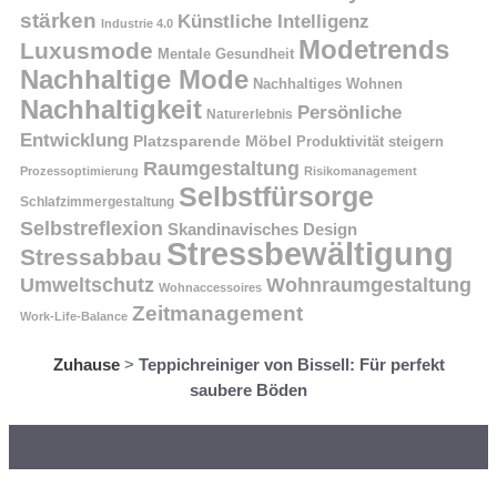
stärken
Künstliche Intelligenz
Industrie 4.0
Modetrends
Luxusmode
Mentale Gesundheit
Nachhaltige Mode
Nachhaltiges Wohnen
Nachhaltigkeit
Persönliche
Naturerlebnis
Entwicklung
Platzsparende Möbel
Produktivität steigern
Raumgestaltung
Prozessoptimierung
Risikomanagement
Selbstfürsorge
Schlafzimmergestaltung
Selbstreflexion
Skandinavisches Design
Stressbewältigung
Stressabbau
Umweltschutz
Wohnraumgestaltung
Wohnaccessoires
Zeitmanagement
Work-Life-Balance
Zuhause
>
Teppichreiniger von Bissell: Für perfekt
saubere Böden