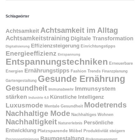
Schlagwörter
Achtsamkeit im Alltag
Achtsamkeit
Achtsamkeitstraining
Digitale Transformation
Effizienzsteigerung
Einrichtungstipps
Digitalisierung
Energieeffizienz
Entspannung
Entspannungstechniken
Erneuerbare
Ernährungstipps
Energien
Fashion Trends
Finanzplanung
Gesunde Ernährung
Gartengestaltung
Gesundheit
Immunsystem
Immunabwehr
stärken
Künstliche Intelligenz
Industrie 4.0
Modetrends
Luxusmode
Mentale Gesundheit
Nachhaltige Mode
Nachhaltiges Wohnen
Nachhaltigkeit
Persönliche
Naturerlebnis
Entwicklung
Platzsparende Möbel
Produktivität steigern
Raumgestaltung
Prozessoptimierung
Risikomanagement