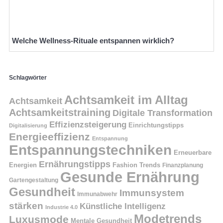
Welche Wellness-Rituale entspannen wirklich?
Schlagwörter
Achtsamkeit im Alltag
Achtsamkeit
Achtsamkeitstraining
Digitale Transformation
Effizienzsteigerung
Einrichtungstipps
Digitalisierung
Energieeffizienz
Entspannung
Entspannungstechniken
Erneuerbare
Ernährungstipps
Energien
Fashion Trends
Finanzplanung
Gesunde Ernährung
Gartengestaltung
Gesundheit
Immunsystem
Immunabwehr
stärken
Künstliche Intelligenz
Industrie 4.0
Modetrends
Luxusmode
Mentale Gesundheit