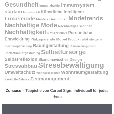
Gesundheit
Immunsystem
Immunabwehr
stärken
Künstliche Intelligenz
Industrie 4.0
Modetrends
Luxusmode
Mentale Gesundheit
Nachhaltige Mode
Nachhaltiges Wohnen
Nachhaltigkeit
Persönliche
Naturerlebnis
Entwicklung
Platzsparende Möbel
Produktivität steigern
Raumgestaltung
Prozessoptimierung
Risikomanagement
Selbstfürsorge
Schlafzimmergestaltung
Selbstreflexion
Skandinavisches Design
Stressbewältigung
Stressabbau
Umweltschutz
Wohnraumgestaltung
Wohnaccessoires
Zeitmanagement
Work-Life-Balance
Zuhause
>
Teppiche von Carpet Sign: Individuell für jedes
Heim