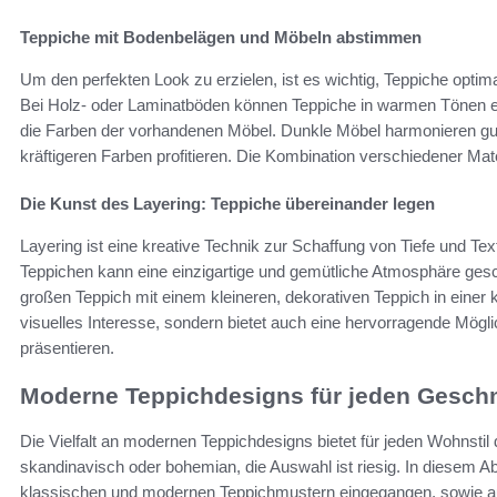
Teppiche mit Bodenbelägen und Möbeln abstimmen
Um den perfekten Look zu erzielen, ist es wichtig, Teppiche opt
Bei Holz- oder Laminatböden können Teppiche in warmen Tönen ei
die Farben der vorhandenen Möbel. Dunkle Möbel harmonieren gut
kräftigeren Farben profitieren. Die Kombination verschiedener Mate
Die Kunst des Layering: Teppiche übereinander legen
Layering ist eine kreative Technik zur Schaffung von Tiefe und 
Teppichen kann eine einzigartige und gemütliche Atmosphäre gesc
großen Teppich mit einem kleineren, dekorativen Teppich in einer k
visuelles Interesse, sondern bietet auch eine hervorragende Mög
präsentieren.
Moderne Teppichdesigns für jeden Gesc
Die Vielfalt an modernen Teppichdesigns bietet für jeden Wohnsti
skandinavisch oder bohemian, die Auswahl ist riesig. In diesem A
klassischen und modernen Teppichmustern eingegangen, sowie a