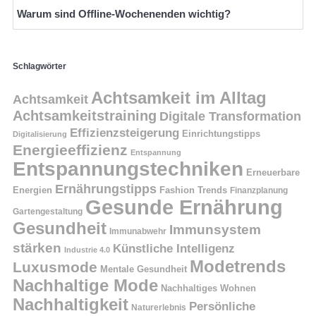
Warum sind Offline-Wochenenden wichtig?
Schlagwörter
Achtsamkeit im Alltag
Achtsamkeit
Achtsamkeitstraining
Digitale Transformation
Effizienzsteigerung
Einrichtungstipps
Digitalisierung
Energieeffizienz
Entspannung
Entspannungstechniken
Erneuerbare
Ernährungstipps
Energien
Fashion Trends
Finanzplanung
Gesunde Ernährung
Gartengestaltung
Gesundheit
Immunsystem
Immunabwehr
stärken
Künstliche Intelligenz
Industrie 4.0
Modetrends
Luxusmode
Mentale Gesundheit
Nachhaltige Mode
Nachhaltiges Wohnen
Nachhaltigkeit
Persönliche
Naturerlebnis