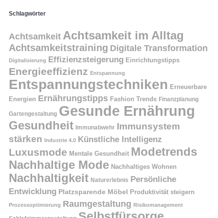
Schlagwörter
Achtsamkeit im Alltag
Achtsamkeit
Achtsamkeitstraining
Digitale Transformation
Effizienzsteigerung
Einrichtungstipps
Digitalisierung
Energieeffizienz
Entspannung
Entspannungstechniken
Erneuerbare
Ernährungstipps
Energien
Fashion Trends
Finanzplanung
Gesunde Ernährung
Gartengestaltung
Gesundheit
Immunsystem
Immunabwehr
stärken
Künstliche Intelligenz
Industrie 4.0
Modetrends
Luxusmode
Mentale Gesundheit
Nachhaltige Mode
Nachhaltiges Wohnen
Nachhaltigkeit
Persönliche
Naturerlebnis
Entwicklung
Platzsparende Möbel
Produktivität steigern
Raumgestaltung
Prozessoptimierung
Risikomanagement
Selbstfürsorge