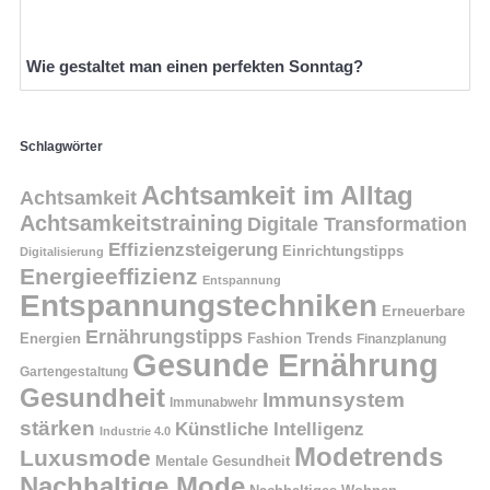
Wie gestaltet man einen perfekten Sonntag?
Schlagwörter
Achtsamkeit im Alltag
Achtsamkeit
Achtsamkeitstraining
Digitale Transformation
Effizienzsteigerung
Einrichtungstipps
Digitalisierung
Energieeffizienz
Entspannung
Entspannungstechniken
Erneuerbare
Ernährungstipps
Energien
Fashion Trends
Finanzplanung
Gesunde Ernährung
Gartengestaltung
Gesundheit
Immunsystem
Immunabwehr
stärken
Künstliche Intelligenz
Industrie 4.0
Modetrends
Luxusmode
Mentale Gesundheit
Nachhaltige Mode