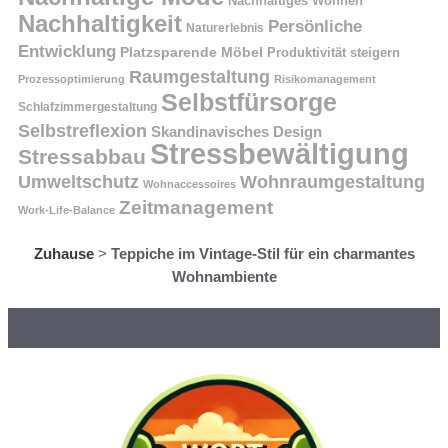
Nachhaltiges Wohnen
Nachhaltigkeit
Persönliche
Naturerlebnis
Entwicklung
Platzsparende Möbel
Produktivität steigern
Raumgestaltung
Prozessoptimierung
Risikomanagement
Selbstfürsorge
Schlafzimmergestaltung
Selbstreflexion
Skandinavisches Design
Stressbewältigung
Stressabbau
Umweltschutz
Wohnraumgestaltung
Wohnaccessoires
Zeitmanagement
Work-Life-Balance
Zuhause
>
Teppiche im Vintage-Stil für ein charmantes
Wohnambiente