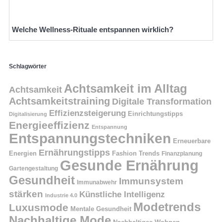
Welche Wellness-Rituale entspannen wirklich?
Schlagwörter
Achtsamkeit im Alltag
Achtsamkeit
Achtsamkeitstraining
Digitale Transformation
Effizienzsteigerung
Einrichtungstipps
Digitalisierung
Energieeffizienz
Entspannung
Entspannungstechniken
Erneuerbare
Ernährungstipps
Energien
Fashion Trends
Finanzplanung
Gesunde Ernährung
Gartengestaltung
Gesundheit
Immunsystem
Immunabwehr
stärken
Künstliche Intelligenz
Industrie 4.0
Modetrends
Luxusmode
Mentale Gesundheit
Nachhaltige Mode