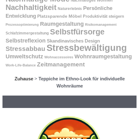
Nachhaltiges Wohnen
Nachhaltigkeit
Persönliche
Naturerlebnis
Entwicklung
Platzsparende Möbel
Produktivität steigern
Raumgestaltung
Prozessoptimierung
Risikomanagement
Selbstfürsorge
Schlafzimmergestaltung
Selbstreflexion
Skandinavisches Design
Stressbewältigung
Stressabbau
Umweltschutz
Wohnraumgestaltung
Wohnaccessoires
Zeitmanagement
Work-Life-Balance
Zuhause
>
Teppiche im Ethno-Look für individuelle
Wohnräume