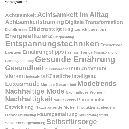
Schlagwörter
Achtsamkeit im Alltag
Achtsamkeit
Achtsamkeitstraining
Digitale Transformation
Effizienzsteigerung
Einrichtungstipps
Digitalisierung
Energieeffizienz
Entspannung
Entspannungstechniken
Erneuerbare
Ernährungstipps
Energien
Fashion Trends
Finanzplanung
Gesunde Ernährung
Gartengestaltung
Gesundheit
Immunsystem
Immunabwehr
stärken
Künstliche Intelligenz
Industrie 4.0
Modetrends
Luxusmode
Mentale Gesundheit
Nachhaltige Mode
Nachhaltiges Wohnen
Nachhaltigkeit
Persönliche
Naturerlebnis
Entwicklung
Platzsparende Möbel
Produktivität steigern
Raumgestaltung
Prozessoptimierung
Risikomanagement
Selbstfürsorge
Schlafzimmergestaltung