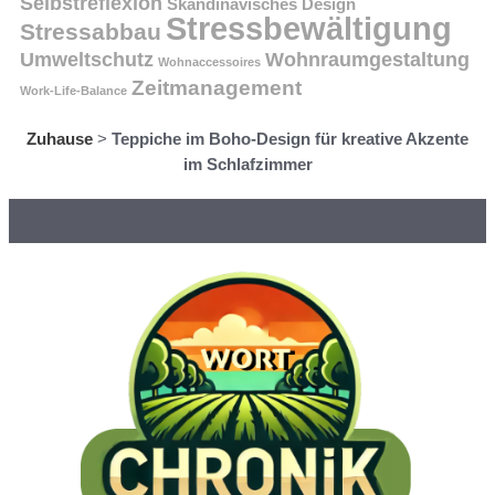
Selbstreflexion
Skandinavisches Design
Stressbewältigung
Stressabbau
Umweltschutz
Wohnraumgestaltung
Wohnaccessoires
Zeitmanagement
Work-Life-Balance
Zuhause
>
Teppiche im Boho-Design für kreative Akzente
im Schlafzimmer