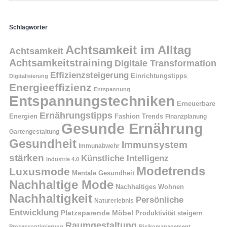
Schlagwörter
Achtsamkeit im Alltag
Achtsamkeit
Achtsamkeitstraining
Digitale Transformation
Effizienzsteigerung
Einrichtungstipps
Digitalisierung
Energieeffizienz
Entspannung
Entspannungstechniken
Erneuerbare
Ernährungstipps
Energien
Fashion Trends
Finanzplanung
Gesunde Ernährung
Gartengestaltung
Gesundheit
Immunsystem
Immunabwehr
stärken
Künstliche Intelligenz
Industrie 4.0
Modetrends
Luxusmode
Mentale Gesundheit
Nachhaltige Mode
Nachhaltiges Wohnen
Nachhaltigkeit
Persönliche
Naturerlebnis
Entwicklung
Platzsparende Möbel
Produktivität steigern
Raumgestaltung
Prozessoptimierung
Risikomanagement