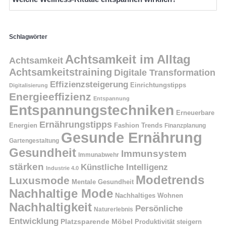
Schlagwörter
Achtsamkeit im Alltag
Achtsamkeit
Achtsamkeitstraining
Digitale Transformation
Effizienzsteigerung
Einrichtungstipps
Digitalisierung
Energieeffizienz
Entspannung
Entspannungstechniken
Erneuerbare
Ernährungstipps
Energien
Fashion Trends
Finanzplanung
Gesunde Ernährung
Gartengestaltung
Gesundheit
Immunsystem
Immunabwehr
stärken
Künstliche Intelligenz
Industrie 4.0
Modetrends
Luxusmode
Mentale Gesundheit
Nachhaltige Mode
Nachhaltiges Wohnen
Nachhaltigkeit
Persönliche
Naturerlebnis
Entwicklung
Platzsparende Möbel
Produktivität steigern