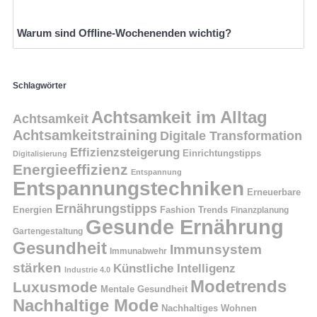
Warum sind Offline-Wochenenden wichtig?
Schlagwörter
Achtsamkeit im Alltag
Achtsamkeit
Achtsamkeitstraining
Digitale Transformation
Effizienzsteigerung
Einrichtungstipps
Digitalisierung
Energieeffizienz
Entspannung
Entspannungstechniken
Erneuerbare
Ernährungstipps
Energien
Fashion Trends
Finanzplanung
Gesunde Ernährung
Gartengestaltung
Gesundheit
Immunsystem
Immunabwehr
stärken
Künstliche Intelligenz
Industrie 4.0
Modetrends
Luxusmode
Mentale Gesundheit
Nachhaltige Mode
Nachhaltiges Wohnen