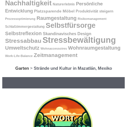
Nachhaltigkeit
Persönliche
Naturerlebnis
Entwicklung
Platzsparende Möbel
Produktivität steigern
Raumgestaltung
Prozessoptimierung
Risikomanagement
Selbstfürsorge
Schlafzimmergestaltung
Selbstreflexion
Skandinavisches Design
Stressbewältigung
Stressabbau
Umweltschutz
Wohnraumgestaltung
Wohnaccessoires
Zeitmanagement
Work-Life-Balance
Garten
>
Strände und Kultur in Mazatlán, Mexiko