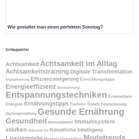
Wie gestaltet man einen perfekten Sonntag?
Schlagwörter
Achtsamkeit im Alltag
Achtsamkeit
Achtsamkeitstraining
Digitale Transformation
Effizienzsteigerung
Einrichtungstipps
Digitalisierung
Energieeffizienz
Entspannung
Entspannungstechniken
Erneuerbare
Ernährungstipps
Energien
Fashion Trends
Finanzplanung
Gesunde Ernährung
Gartengestaltung
Gesundheit
Immunsystem
Immunabwehr
stärken
Künstliche Intelligenz
Industrie 4.0
Modetrends
Luxusmode
Mentale Gesundheit