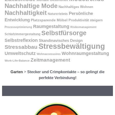
Nachhaltige Mode
Nachhaltiges Wohnen
Nachhaltigkeit
Persönliche
Naturerlebnis
Entwicklung
Platzsparende Möbel
Produktivität steigern
Raumgestaltung
Prozessoptimierung
Risikomanagement
Selbstfürsorge
Schlafzimmergestaltung
Selbstreflexion
Skandinavisches Design
Stressbewältigung
Stressabbau
Umweltschutz
Wohnraumgestaltung
Wohnaccessoires
Zeitmanagement
Work-Life-Balance
Garten
>
Stecker und Crimpkontakte – so gelingt die
perfekte Verbindung!