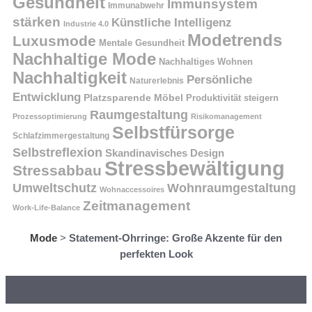
Gesundheit
Immunsystem
Immunabwehr
stärken
Künstliche Intelligenz
Industrie 4.0
Modetrends
Luxusmode
Mentale Gesundheit
Nachhaltige Mode
Nachhaltiges Wohnen
Nachhaltigkeit
Persönliche
Naturerlebnis
Entwicklung
Platzsparende Möbel
Produktivität steigern
Raumgestaltung
Prozessoptimierung
Risikomanagement
Selbstfürsorge
Schlafzimmergestaltung
Selbstreflexion
Skandinavisches Design
Stressbewältigung
Stressabbau
Umweltschutz
Wohnraumgestaltung
Wohnaccessoires
Zeitmanagement
Work-Life-Balance
Mode
>
Statement-Ohrringe: Große Akzente für den
perfekten Look