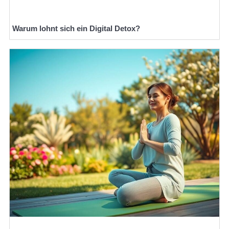
Warum lohnt sich ein Digital Detox?