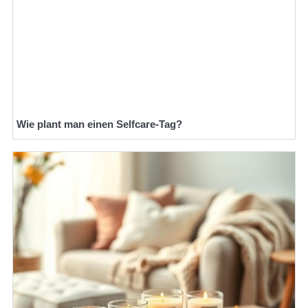
Wie plant man einen Selfcare-Tag?