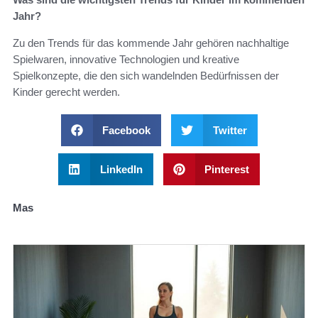
Jahr?
Zu den Trends für das kommende Jahr gehören nachhaltige
Spielwaren, innovative Technologien und kreative
Spielkonzepte, die den sich wandelnden Bedürfnissen der
Kinder gerecht werden.
Facebook
Twitter
LinkedIn
Pinterest
Mas