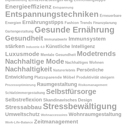
Energieeffizienz
Entspannung
Entspannungstechniken
Erneuerbare
Ernährungstipps
Energien
Fashion Trends
Finanzplanung
Gesunde Ernährung
Gartengestaltung
Gesundheit
Immunsystem
Immunabwehr
stärken
Künstliche Intelligenz
Industrie 4.0
Modetrends
Luxusmode
Mentale Gesundheit
Nachhaltige Mode
Nachhaltiges Wohnen
Nachhaltigkeit
Persönliche
Naturerlebnis
Entwicklung
Platzsparende Möbel
Produktivität steigern
Raumgestaltung
Prozessoptimierung
Risikomanagement
Selbstfürsorge
Schlafzimmergestaltung
Selbstreflexion
Skandinavisches Design
Stressbewältigung
Stressabbau
Umweltschutz
Wohnraumgestaltung
Wohnaccessoires
Zeitmanagement
Work-Life-Balance