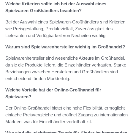
Welche Kriterien sollte ich bei der Auswahl eines
Spielwaren-Großhändlers beachten?
Bei der Auswahl eines Spielwaren-Großhändlers sind Kriterien
wie Preisgestaltung, Produktvielfalt, Zuverlässigkeit des
Lieferanten und Verfügbarkeit von Neuheiten wichtig.
Warum sind Spielwarenhersteller wichtig im Großhandel?
Spielwarenhersteller sind wesentliche Akteure im Großhandel,
da sie die Produkte liefern, die Einzelhändler verkaufen. Starke
Beziehungen zwischen Herstellern und Großhändlern sind
entscheidend für den Markterfolg.
Welche Vorteile hat der Online-Großhandel für
Spielwaren?
Der Online-Großhandel bietet eine hohe Flexibilität, ermöglicht
einfache Preisvergleiche und eröffnet Zugang zu internationalen
Märkten, was für Einzelhändler vorteilhaft ist.
Was sind die wichtigsten Trends für Kinder im kommenden