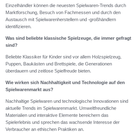
Einzelhändler können die neuesten Spielwaren-Trends durch
Marktforschung, Besuch von Fachmessen und durch den
Austausch mit Spielwarenherstellern und -großhändlern
identifizieren.
Was sind beliebte klassische Spielzeuge, die immer gefragt
sind?
Beliebte Klassiker für Kinder sind vor allem Holzspielzeug,
Puppen, Baukästen und Brettspiele, die Generationen
überdauern und zeitlose Spielfreude bieten.
Wie wirken sich Nachhaltigkeit und Technologie auf den
Spielwarenmarkt aus?
Nachhaltige Spielwaren und technologische Innovationen sind
aktuelle Trends im Spielwarenmarkt. Umweltfreundliche
Materialien und interaktive Elemente bereichern das
Spielerlebnis und sprechen das wachsende Interesse der
Verbraucher an ethischen Praktiken an.