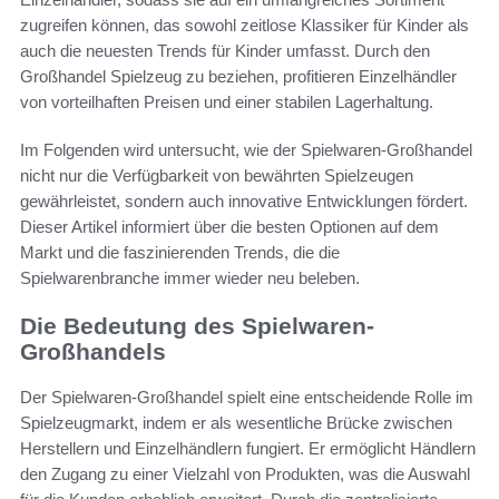
zugreifen können, das sowohl zeitlose Klassiker für Kinder als
auch die neuesten Trends für Kinder umfasst. Durch den
Großhandel Spielzeug zu beziehen, profitieren Einzelhändler
von vorteilhaften Preisen und einer stabilen Lagerhaltung.
Im Folgenden wird untersucht, wie der Spielwaren-Großhandel
nicht nur die Verfügbarkeit von bewährten Spielzeugen
gewährleistet, sondern auch innovative Entwicklungen fördert.
Dieser Artikel informiert über die besten Optionen auf dem
Markt und die faszinierenden Trends, die die
Spielwarenbranche immer wieder neu beleben.
Die Bedeutung des Spielwaren-
Großhandels
Der Spielwaren-Großhandel spielt eine entscheidende Rolle im
Spielzeugmarkt, indem er als wesentliche Brücke zwischen
Herstellern und Einzelhändlern fungiert. Er ermöglicht Händlern
den Zugang zu einer Vielzahl von Produkten, was die Auswahl