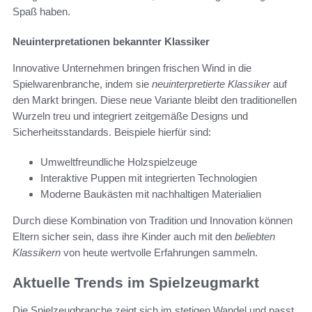
Spaß haben.
Neuinterpretationen bekannter Klassiker
Innovative Unternehmen bringen frischen Wind in die
Spielwarenbranche, indem sie
neuinterpretierte Klassiker
auf
den Markt bringen. Diese neue Variante bleibt den traditionellen
Wurzeln treu und integriert zeitgemäße Designs und
Sicherheitsstandards. Beispiele hierfür sind:
Umweltfreundliche Holzspielzeuge
Interaktive Puppen mit integrierten Technologien
Moderne Baukästen mit nachhaltigen Materialien
Durch diese Kombination von Tradition und Innovation können
Eltern sicher sein, dass ihre Kinder auch mit den
beliebten
Klassikern
von heute wertvolle Erfahrungen sammeln.
Aktuelle Trends im Spielzeugmarkt
Die Spielzeugbranche zeigt sich im stetigen Wandel und passt