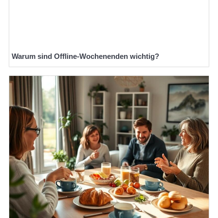
Warum sind Offline-Wochenenden wichtig?