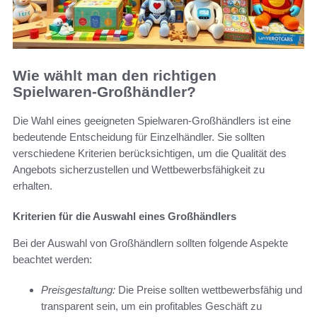
Wie wählt man den richtigen
Spielwaren-Großhändler?
Die Wahl eines geeigneten Spielwaren-Großhändlers ist eine
bedeutende Entscheidung für Einzelhändler. Sie sollten
verschiedene Kriterien berücksichtigen, um die Qualität des
Angebots sicherzustellen und Wettbewerbsfähigkeit zu
erhalten.
Kriterien für die Auswahl eines Großhändlers
Bei der Auswahl von Großhändlern sollten folgende Aspekte
beachtet werden:
Preisgestaltung:
Die Preise sollten wettbewerbsfähig und
transparent sein, um ein profitables Geschäft zu