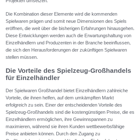
Projekten umsetzen.
Die Kombination dieser Elemente wird die kommenden
Spielwaren prägen und somit neue Dimensionen des Spiels
eröffnen, die weit über die bisherigen Erfahrungen hinausgehen.
Diese Entwicklungen werden auch die Erwartungshaltung von
Einzelhändlern und Produzenten in der Branche beeinflussen,
die sich den Herausforderungen der zukünftigen Spielwaren
stellen müssen.
Die Vorteile des Spielzeug-Großhandels
für Einzelhändler
Der Spielwaren Großhandel bietet Einzelhändlern zahlreiche
Vorteile, die ihnen helfen, auf dem umkämpften Markt
erfolgreich zu sein. Einer der entscheidenden Vorteile des
Spielzeug-Großhandels sind die kostengünstigen Preise, die es
Einzelhändlern ermöglichen, ihre Gewinnspannen zu
maximieren, während sie ihren Kunden wettbewerbsfähige
Preise anbieten können. Durch den Zugang zu