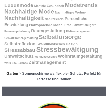
Modetrends
Luxusmode
Mentale Gesundheit
Nachhaltige Mode
Nachhaltiges Wohnen
Nachhaltigkeit
Persönliche
Naturerlebnis
Entwicklung
Platzsparende Möbel
Produktivität steigern
Raumgestaltung
Prozessoptimierung
Risikomanagement
Selbstfürsorge
Schlafzimmergestaltung
Selbstreflexion
Skandinavisches Design
Stressbewältigung
Stressabbau
Umweltschutz
Wohnraumgestaltung
Wohnaccessoires
Zeitmanagement
Work-Life-Balance
Garten
>
Sonnenschirme als flexibler Schutz: Perfekt für
Terrasse und Balkon