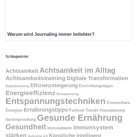
Warum wird Journaling immer beliebter?
Schlagwörter
Achtsamkeit im Alltag
Achtsamkeit
Achtsamkeitstraining
Digitale Transformation
Effizienzsteigerung
Einrichtungstipps
Digitalisierung
Energieeffizienz
Entspannung
Entspannungstechniken
Erneuerbare
Ernährungstipps
Energien
Fashion Trends
Finanzplanung
Gesunde Ernährung
Gartengestaltung
Gesundheit
Immunsystem
Immunabwehr
stärken
Künstliche Intelligenz
Industrie 4.0