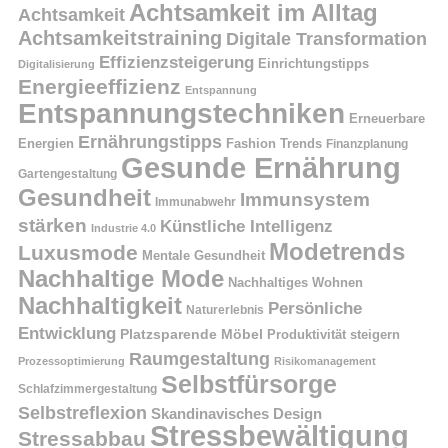
Achtsamkeit im Alltag
Achtsamkeit
Achtsamkeitstraining
Digitale Transformation
Effizienzsteigerung
Einrichtungstipps
Digitalisierung
Energieeffizienz
Entspannung
Entspannungstechniken
Erneuerbare
Ernährungstipps
Energien
Fashion Trends
Finanzplanung
Gesunde Ernährung
Gartengestaltung
Gesundheit
Immunsystem
Immunabwehr
stärken
Künstliche Intelligenz
Industrie 4.0
Modetrends
Luxusmode
Mentale Gesundheit
Nachhaltige Mode
Nachhaltiges Wohnen
Nachhaltigkeit
Persönliche
Naturerlebnis
Entwicklung
Platzsparende Möbel
Produktivität steigern
Raumgestaltung
Prozessoptimierung
Risikomanagement
Selbstfürsorge
Schlafzimmergestaltung
Selbstreflexion
Skandinavisches Design
Stressbewältigung
Stressabbau