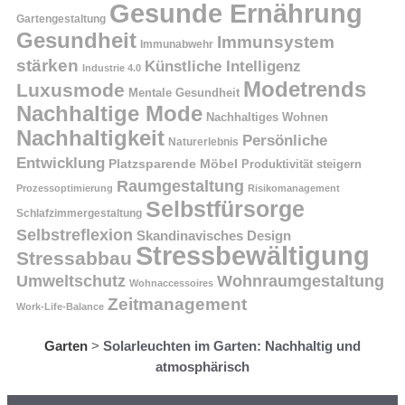
Gesunde Ernährung
Gartengestaltung
Gesundheit
Immunsystem
Immunabwehr
stärken
Künstliche Intelligenz
Industrie 4.0
Modetrends
Luxusmode
Mentale Gesundheit
Nachhaltige Mode
Nachhaltiges Wohnen
Nachhaltigkeit
Persönliche
Naturerlebnis
Entwicklung
Platzsparende Möbel
Produktivität steigern
Raumgestaltung
Prozessoptimierung
Risikomanagement
Selbstfürsorge
Schlafzimmergestaltung
Selbstreflexion
Skandinavisches Design
Stressbewältigung
Stressabbau
Umweltschutz
Wohnraumgestaltung
Wohnaccessoires
Zeitmanagement
Work-Life-Balance
Garten
>
Solarleuchten im Garten: Nachhaltig und
atmosphärisch