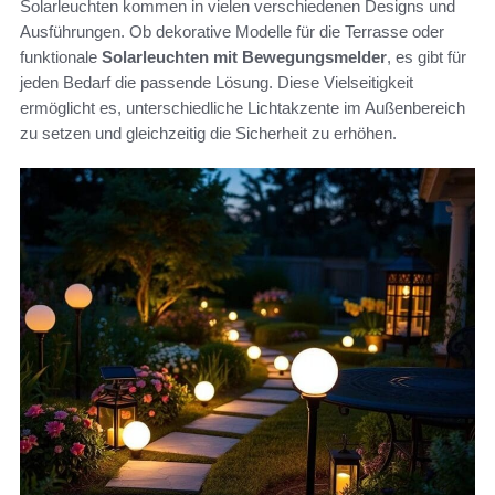
Solarleuchten kommen in vielen verschiedenen Designs und
Ausführungen. Ob dekorative Modelle für die Terrasse oder
funktionale
Solarleuchten mit Bewegungsmelder
, es gibt für
jeden Bedarf die passende Lösung. Diese Vielseitigkeit
ermöglicht es, unterschiedliche Lichtakzente im Außenbereich
zu setzen und gleichzeitig die Sicherheit zu erhöhen.