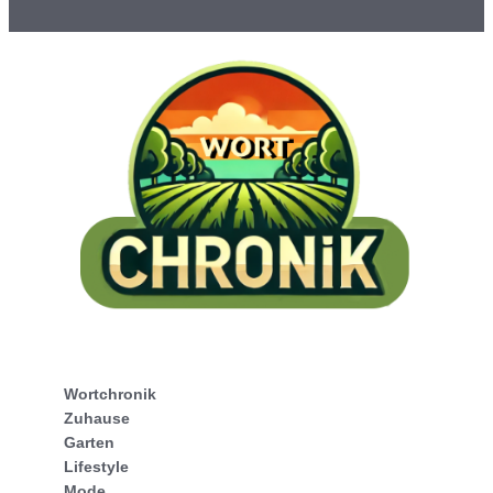
Wortchronik
Zuhause
Garten
Lifestyle
Mode