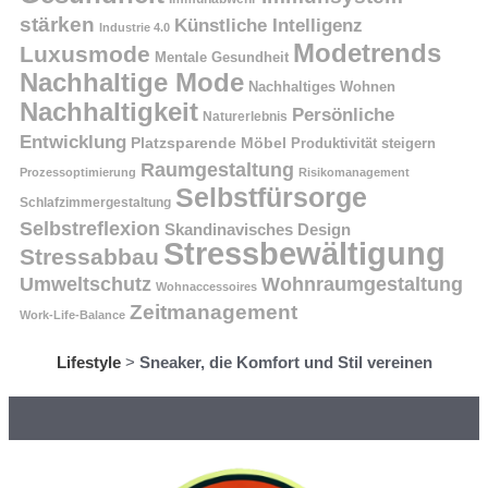
stärken
Künstliche Intelligenz
Industrie 4.0
Modetrends
Luxusmode
Mentale Gesundheit
Nachhaltige Mode
Nachhaltiges Wohnen
Nachhaltigkeit
Persönliche
Naturerlebnis
Entwicklung
Platzsparende Möbel
Produktivität steigern
Raumgestaltung
Prozessoptimierung
Risikomanagement
Selbstfürsorge
Schlafzimmergestaltung
Selbstreflexion
Skandinavisches Design
Stressbewältigung
Stressabbau
Umweltschutz
Wohnraumgestaltung
Wohnaccessoires
Zeitmanagement
Work-Life-Balance
Lifestyle
>
Sneaker, die Komfort und Stil vereinen