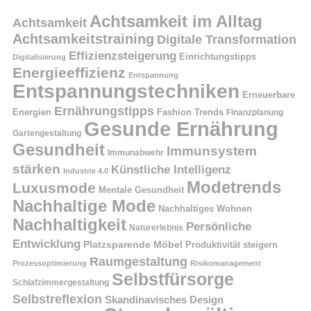
Achtsamkeit im Alltag
Achtsamkeit
Achtsamkeitstraining
Digitale Transformation
Effizienzsteigerung
Einrichtungstipps
Digitalisierung
Energieeffizienz
Entspannung
Entspannungstechniken
Erneuerbare
Ernährungstipps
Energien
Fashion Trends
Finanzplanung
Gesunde Ernährung
Gartengestaltung
Gesundheit
Immunsystem
Immunabwehr
stärken
Künstliche Intelligenz
Industrie 4.0
Modetrends
Luxusmode
Mentale Gesundheit
Nachhaltige Mode
Nachhaltiges Wohnen
Nachhaltigkeit
Persönliche
Naturerlebnis
Entwicklung
Platzsparende Möbel
Produktivität steigern
Raumgestaltung
Prozessoptimierung
Risikomanagement
Selbstfürsorge
Schlafzimmergestaltung
Selbstreflexion
Skandinavisches Design