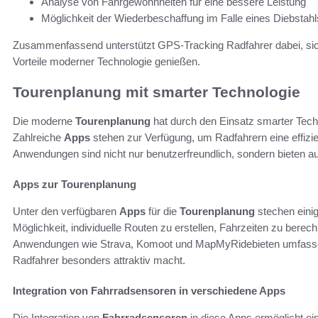
Analyse von Fahrgewohnheiten für eine bessere Leistung
Möglichkeit der Wiederbeschaffung im Falle eines Diebstahl
Zusammenfassend unterstützt GPS-Tracking Radfahrer dabei, sicher
Vorteile moderner Technologie genießen.
Tourenplanung mit smarter Technologie
Die moderne
Tourenplanung
hat durch den Einsatz smarter Techn
Zahlreiche
Apps
stehen zur Verfügung, um Radfahrern eine effizi
Anwendungen sind nicht nur benutzerfreundlich, sondern bieten auc
Apps zur Tourenplanung
Unter den verfügbaren
Apps
für die
Tourenplanung
stechen einig
Möglichkeit, individuelle Routen zu erstellen, Fahrzeiten zu bere
Anwendungen wie Strava, Komoot und MapMyRidebieten umfassend
Radfahrer besonders attraktiv macht.
Integration von Fahrradsensoren in verschiedene Apps
Die Integration von
Fahrradsensoren
in diese Apps ermöglicht e