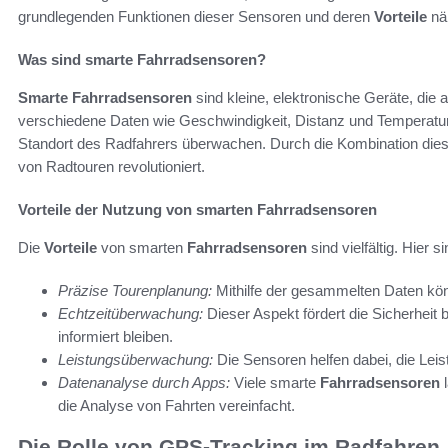
grundlegenden Funktionen dieser Sensoren und deren
Vorteile
näh
Was sind smarte Fahrradsensoren?
Smarte Fahrradsensoren
sind kleine, elektronische Geräte, die 
verschiedene Daten wie Geschwindigkeit, Distanz und Temperat
Standort des Radfahrers überwachen. Durch die Kombination dies
von Radtouren revolutioniert.
Vorteile der Nutzung von smarten Fahrradsensoren
Die
Vorteile
von smarten
Fahrradsensoren
sind vielfältig. Hier 
Präzise Tourenplanung:
Mithilfe der gesammelten Daten k
Echtzeitüberwachung:
Dieser Aspekt fördert die Sicherheit
informiert bleiben.
Leistungsüberwachung:
Die Sensoren helfen dabei, die Lei
Datenanalyse durch Apps:
Viele smarte
Fahrradsensoren
l
die Analyse von Fahrten vereinfacht.
Die Rolle von GPS-Tracking im Radfahren