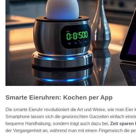
Smarte Eieruhren: Kochen per App
Die smarte Eieruhr revolutioniert die Art und Weise, wie man Eier 
Smartphone lassen sich die gewünschten Garzeiten einfach einste
bequeme Handhabung, sondern trägt auch dazu bei,
Zeit sparen
der Vergangenheit an, während man mit einem Fingerwisch die perf