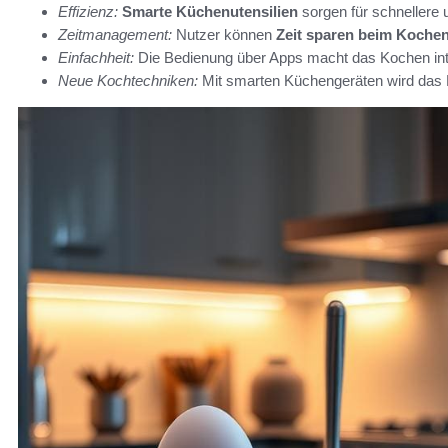
Effizienz:
Smarte Küchenutensilien
sorgen für schnellere
Zeitmanagement:
Nutzer können
Zeit sparen beim Koche
Einfachheit:
Die Bedienung über Apps macht das Kochen intuit
Neue Kochtechniken:
Mit smarten Küchengeräten wird das E