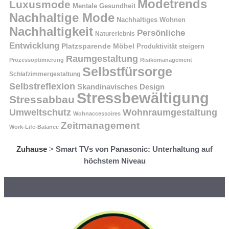
Modetrends
Luxusmode
Mentale Gesundheit
Nachhaltige Mode
Nachhaltiges Wohnen
Nachhaltigkeit
Persönliche
Naturerlebnis
Entwicklung
Platzsparende Möbel
Produktivität steigern
Raumgestaltung
Prozessoptimierung
Risikomanagement
Selbstfürsorge
Schlafzimmergestaltung
Selbstreflexion
Skandinavisches Design
Stressbewältigung
Stressabbau
Umweltschutz
Wohnraumgestaltung
Wohnaccessoires
Zeitmanagement
Work-Life-Balance
Zuhause
>
Smart TVs von Panasonic: Unterhaltung auf
höchstem Niveau