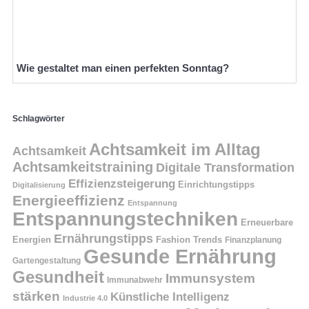
Wie gestaltet man einen perfekten Sonntag?
Schlagwörter
Achtsamkeit im Alltag
Achtsamkeit
Achtsamkeitstraining
Digitale Transformation
Effizienzsteigerung
Einrichtungstipps
Digitalisierung
Energieeffizienz
Entspannung
Entspannungstechniken
Erneuerbare
Ernährungstipps
Energien
Fashion Trends
Finanzplanung
Gesunde Ernährung
Gartengestaltung
Gesundheit
Immunsystem
Immunabwehr
stärken
Künstliche Intelligenz
Industrie 4.0