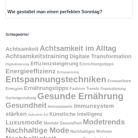
Wie gestaltet man einen perfekten Sonntag?
Schlagwörter
Achtsamkeit im Alltag
Achtsamkeit
Achtsamkeitstraining
Digitale Transformation
Effizienzsteigerung
Einrichtungstipps
Digitalisierung
Energieeffizienz
Entspannung
Entspannungstechniken
Erneuerbare
Ernährungstipps
Energien
Fashion Trends
Finanzplanung
Gesunde Ernährung
Gartengestaltung
Gesundheit
Immunsystem
Immunabwehr
stärken
Künstliche Intelligenz
Industrie 4.0
Modetrends
Luxusmode
Mentale Gesundheit
Nachhaltige Mode
Nachhaltiges Wohnen