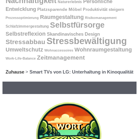
Nachhaltigkeit
Persönliche
Naturerlebnis
Entwicklung
Platzsparende Möbel
Produktivität steigern
Raumgestaltung
Prozessoptimierung
Risikomanagement
Selbstfürsorge
Schlafzimmergestaltung
Selbstreflexion
Skandinavisches Design
Stressbewältigung
Stressabbau
Umweltschutz
Wohnraumgestaltung
Wohnaccessoires
Zeitmanagement
Work-Life-Balance
Zuhause
>
Smart TVs von LG: Unterhaltung in Kinoqualität