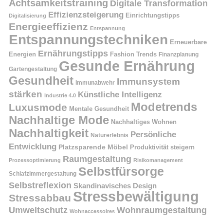
Achtsamkeitstraining
Digitale Transformation
Effizienzsteigerung
Einrichtungstipps
Digitalisierung
Energieeffizienz
Entspannung
Entspannungstechniken
Erneuerbare
Ernährungstipps
Energien
Fashion Trends
Finanzplanung
Gesunde Ernährung
Gartengestaltung
Gesundheit
Immunsystem
Immunabwehr
stärken
Künstliche Intelligenz
Industrie 4.0
Modetrends
Luxusmode
Mentale Gesundheit
Nachhaltige Mode
Nachhaltiges Wohnen
Nachhaltigkeit
Persönliche
Naturerlebnis
Entwicklung
Platzsparende Möbel
Produktivität steigern
Raumgestaltung
Prozessoptimierung
Risikomanagement
Selbstfürsorge
Schlafzimmergestaltung
Selbstreflexion
Skandinavisches Design
Stressbewältigung
Stressabbau
Umweltschutz
Wohnraumgestaltung
Wohnaccessoires