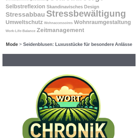
Selbstreflexion
Skandinavisches Design
Stressbewältigung
Stressabbau
Umweltschutz
Wohnraumgestaltung
Wohnaccessoires
Zeitmanagement
Work-Life-Balance
Mode
>
Seidenblusen: Luxusstücke für besondere Anlässe