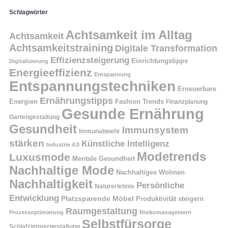
Schlagwörter
Achtsamkeit im Alltag
Achtsamkeit
Achtsamkeitstraining
Digitale Transformation
Effizienzsteigerung
Einrichtungstipps
Digitalisierung
Energieeffizienz
Entspannung
Entspannungstechniken
Erneuerbare
Ernährungstipps
Energien
Fashion Trends
Finanzplanung
Gesunde Ernährung
Gartengestaltung
Gesundheit
Immunsystem
Immunabwehr
stärken
Künstliche Intelligenz
Industrie 4.0
Modetrends
Luxusmode
Mentale Gesundheit
Nachhaltige Mode
Nachhaltiges Wohnen
Nachhaltigkeit
Persönliche
Naturerlebnis
Entwicklung
Platzsparende Möbel
Produktivität steigern
Raumgestaltung
Prozessoptimierung
Risikomanagement
Selbstfürsorge
Schlafzimmergestaltung