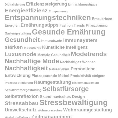
Effizienzsteigerung
Einrichtungstipps
Digitalisierung
Energieeffizienz
Entspannung
Entspannungstechniken
Erneuerbare
Ernährungstipps
Energien
Fashion Trends
Finanzplanung
Gesunde Ernährung
Gartengestaltung
Gesundheit
Immunsystem
Immunabwehr
stärken
Künstliche Intelligenz
Industrie 4.0
Modetrends
Luxusmode
Mentale Gesundheit
Nachhaltige Mode
Nachhaltiges Wohnen
Nachhaltigkeit
Persönliche
Naturerlebnis
Entwicklung
Platzsparende Möbel
Produktivität steigern
Raumgestaltung
Prozessoptimierung
Risikomanagement
Selbstfürsorge
Schlafzimmergestaltung
Selbstreflexion
Skandinavisches Design
Stressbewältigung
Stressabbau
Umweltschutz
Wohnraumgestaltung
Wohnaccessoires
Zeitmanagement
Work-Life-Balance