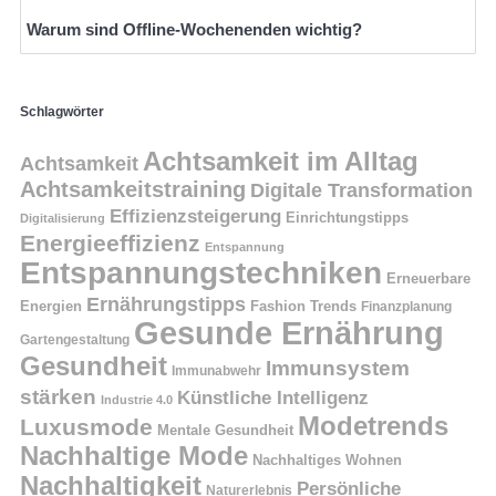
Warum sind Offline-Wochenenden wichtig?
Schlagwörter
Achtsamkeit im Alltag
Achtsamkeit
Achtsamkeitstraining
Digitale Transformation
Effizienzsteigerung
Einrichtungstipps
Digitalisierung
Energieeffizienz
Entspannung
Entspannungstechniken
Erneuerbare
Ernährungstipps
Energien
Fashion Trends
Finanzplanung
Gesunde Ernährung
Gartengestaltung
Gesundheit
Immunsystem
Immunabwehr
stärken
Künstliche Intelligenz
Industrie 4.0
Modetrends
Luxusmode
Mentale Gesundheit
Nachhaltige Mode
Nachhaltiges Wohnen
Nachhaltigkeit
Persönliche
Naturerlebnis