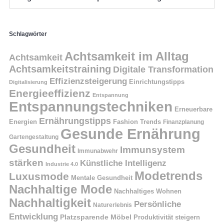
Schlagwörter
Achtsamkeit im Alltag
Achtsamkeit
Achtsamkeitstraining
Digitale Transformation
Effizienzsteigerung
Einrichtungstipps
Digitalisierung
Energieeffizienz
Entspannung
Entspannungstechniken
Erneuerbare
Ernährungstipps
Energien
Fashion Trends
Finanzplanung
Gesunde Ernährung
Gartengestaltung
Gesundheit
Immunsystem
Immunabwehr
stärken
Künstliche Intelligenz
Industrie 4.0
Modetrends
Luxusmode
Mentale Gesundheit
Nachhaltige Mode
Nachhaltiges Wohnen
Nachhaltigkeit
Persönliche
Naturerlebnis
Entwicklung
Platzsparende Möbel
Produktivität steigern