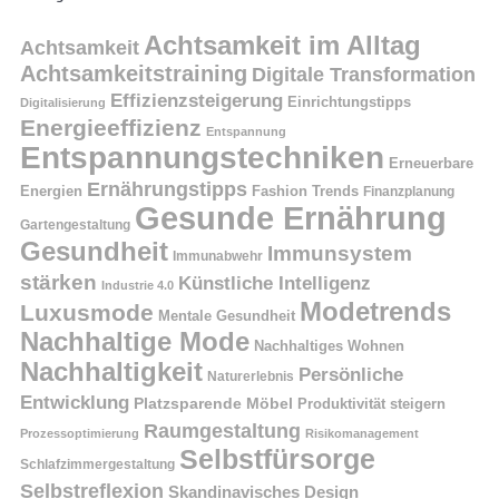
Achtsamkeit im Alltag
Achtsamkeit
Achtsamkeitstraining
Digitale Transformation
Effizienzsteigerung
Einrichtungstipps
Digitalisierung
Energieeffizienz
Entspannung
Entspannungstechniken
Erneuerbare
Ernährungstipps
Energien
Fashion Trends
Finanzplanung
Gesunde Ernährung
Gartengestaltung
Gesundheit
Immunsystem
Immunabwehr
stärken
Künstliche Intelligenz
Industrie 4.0
Modetrends
Luxusmode
Mentale Gesundheit
Nachhaltige Mode
Nachhaltiges Wohnen
Nachhaltigkeit
Persönliche
Naturerlebnis
Entwicklung
Platzsparende Möbel
Produktivität steigern
Raumgestaltung
Prozessoptimierung
Risikomanagement
Selbstfürsorge
Schlafzimmergestaltung
Selbstreflexion
Skandinavisches Design