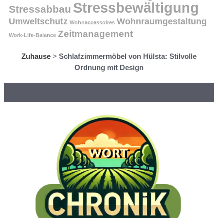
Stressbewältigung
Stressabbau
Umweltschutz
Wohnraumgestaltung
Wohnaccessoires
Zeitmanagement
Work-Life-Balance
Zuhause
>
Schlafzimmermöbel von Hülsta: Stilvolle
Ordnung mit Design