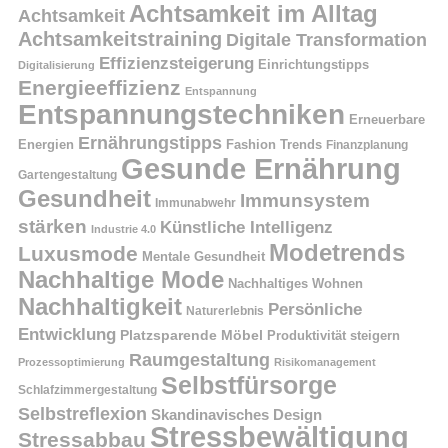
Achtsamkeit im Alltag
Achtsamkeit
Achtsamkeitstraining
Digitale Transformation
Effizienzsteigerung
Einrichtungstipps
Digitalisierung
Energieeffizienz
Entspannung
Entspannungstechniken
Erneuerbare
Ernährungstipps
Energien
Fashion Trends
Finanzplanung
Gesunde Ernährung
Gartengestaltung
Gesundheit
Immunsystem
Immunabwehr
stärken
Künstliche Intelligenz
Industrie 4.0
Modetrends
Luxusmode
Mentale Gesundheit
Nachhaltige Mode
Nachhaltiges Wohnen
Nachhaltigkeit
Persönliche
Naturerlebnis
Entwicklung
Platzsparende Möbel
Produktivität steigern
Raumgestaltung
Prozessoptimierung
Risikomanagement
Selbstfürsorge
Schlafzimmergestaltung
Selbstreflexion
Skandinavisches Design
Stressbewältigung
Stressabbau