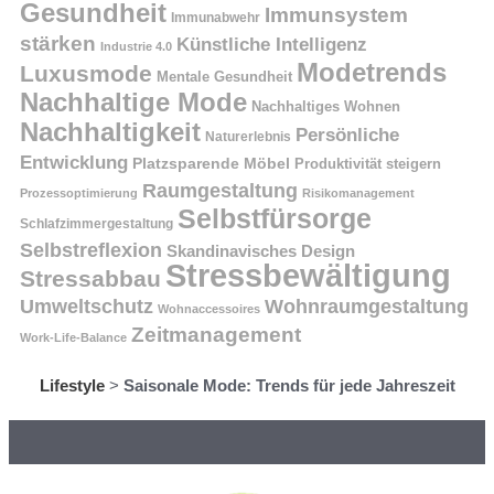
Gesundheit
Immunsystem
Immunabwehr
stärken
Künstliche Intelligenz
Industrie 4.0
Modetrends
Luxusmode
Mentale Gesundheit
Nachhaltige Mode
Nachhaltiges Wohnen
Nachhaltigkeit
Persönliche
Naturerlebnis
Entwicklung
Platzsparende Möbel
Produktivität steigern
Raumgestaltung
Prozessoptimierung
Risikomanagement
Selbstfürsorge
Schlafzimmergestaltung
Selbstreflexion
Skandinavisches Design
Stressbewältigung
Stressabbau
Umweltschutz
Wohnraumgestaltung
Wohnaccessoires
Zeitmanagement
Work-Life-Balance
Lifestyle
>
Saisonale Mode: Trends für jede Jahreszeit