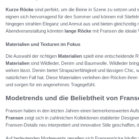
Kurze Röcke
sind perfekt, um die Beine in Szene zu setzen und e
eignen sich hervorragend für den Sommer und können mit Stiefel
hingegen strahlen Eleganz und Anmut aus und bieten gleichzeitig 
Abendveranstaltung könnten
lange Röcke
mit Fransen die ideale 
Materialien und Texturen im Fokus
Die Auswahl der richtigen
Materialien
spielt eine entscheidende R
Materialien
sind Wildleder, Denim und Baumwolle. Wildleder bringt
wirken lässt. Denim bietet Strapazierfähigkeit und lässigen Chic
natürlichen Fall hat. Diese Materialien verleihen den Röcken ihre
und sorgen für ein angenehmes Tragegefühl.
Modetrends und die Beliebtheit von Frans
Fransen haben in den letzten Jahren einen bemerkenswerten Aufs
Fransen
zeigt sich in zahlreichen Kollektionen etablierter Desig
Fransen-Details neu interpretiert und innovative Stile geschaffen,
Auf bedeutenden Modeevents gesellen sich Fransenröcke häufig 