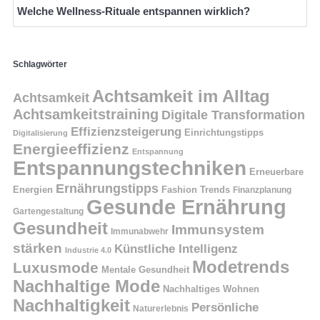
Welche Wellness-Rituale entspannen wirklich?
Schlagwörter
Achtsamkeit im Alltag
Achtsamkeit
Achtsamkeitstraining
Digitale Transformation
Effizienzsteigerung
Einrichtungstipps
Digitalisierung
Energieeffizienz
Entspannung
Entspannungstechniken
Erneuerbare
Ernährungstipps
Energien
Fashion Trends
Finanzplanung
Gesunde Ernährung
Gartengestaltung
Gesundheit
Immunsystem
Immunabwehr
stärken
Künstliche Intelligenz
Industrie 4.0
Modetrends
Luxusmode
Mentale Gesundheit
Nachhaltige Mode
Nachhaltiges Wohnen
Nachhaltigkeit
Persönliche
Naturerlebnis