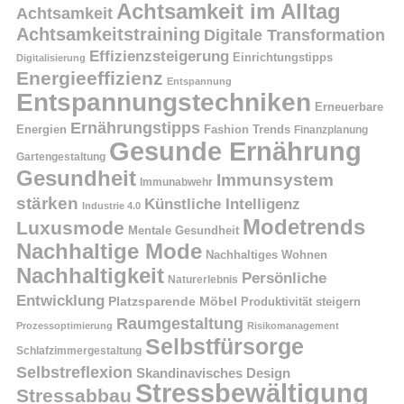
Achtsamkeit im Alltag
Achtsamkeit
Achtsamkeitstraining
Digitale Transformation
Effizienzsteigerung
Einrichtungstipps
Digitalisierung
Energieeffizienz
Entspannung
Entspannungstechniken
Erneuerbare
Ernährungstipps
Energien
Fashion Trends
Finanzplanung
Gesunde Ernährung
Gartengestaltung
Gesundheit
Immunsystem
Immunabwehr
stärken
Künstliche Intelligenz
Industrie 4.0
Modetrends
Luxusmode
Mentale Gesundheit
Nachhaltige Mode
Nachhaltiges Wohnen
Nachhaltigkeit
Persönliche
Naturerlebnis
Entwicklung
Platzsparende Möbel
Produktivität steigern
Raumgestaltung
Prozessoptimierung
Risikomanagement
Selbstfürsorge
Schlafzimmergestaltung
Selbstreflexion
Skandinavisches Design
Stressbewältigung
Stressabbau