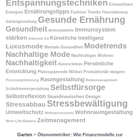
Entspannungstechniken
Erneuerbare
Ernährungstipps
Energien
Fashion Trends
Finanzplanung
Gesunde Ernährung
Gartengestaltung
Gesundheit
Immunsystem
Immunabwehr
stärken
Künstliche Intelligenz
Industrie 4.0
Modetrends
Luxusmode
Mentale Gesundheit
Nachhaltige Mode
Nachhaltiges Wohnen
Nachhaltigkeit
Persönliche
Naturerlebnis
Entwicklung
Platzsparende Möbel
Produktivität steigern
Raumgestaltung
Prozessoptimierung
Risikomanagement
Selbstfürsorge
Schlafzimmergestaltung
Selbstreflexion
Skandinavisches Design
Stressbewältigung
Stressabbau
Umweltschutz
Wohnraumgestaltung
Wohnaccessoires
Zeitmanagement
Work-Life-Balance
Garten
>
Ökonometriker: Wie Finanzmodelle zur