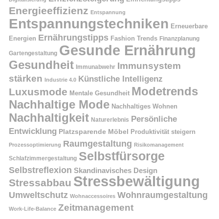
Energieeffizienz
Entspannung
Entspannungstechniken
Erneuerbare
Ernährungstipps
Energien
Fashion Trends
Finanzplanung
Gesunde Ernährung
Gartengestaltung
Gesundheit
Immunsystem
Immunabwehr
stärken
Künstliche Intelligenz
Industrie 4.0
Modetrends
Luxusmode
Mentale Gesundheit
Nachhaltige Mode
Nachhaltiges Wohnen
Nachhaltigkeit
Persönliche
Naturerlebnis
Entwicklung
Platzsparende Möbel
Produktivität steigern
Raumgestaltung
Prozessoptimierung
Risikomanagement
Selbstfürsorge
Schlafzimmergestaltung
Selbstreflexion
Skandinavisches Design
Stressbewältigung
Stressabbau
Umweltschutz
Wohnraumgestaltung
Wohnaccessoires
Zeitmanagement
Work-Life-Balance