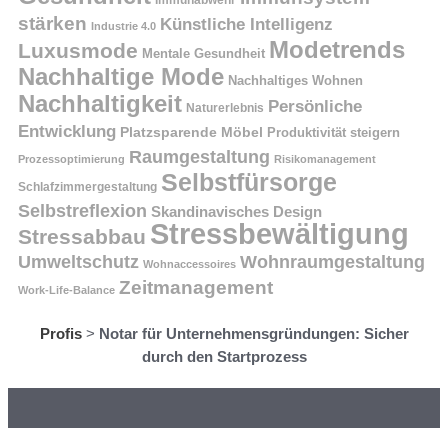
stärken
Künstliche Intelligenz
Industrie 4.0
Modetrends
Luxusmode
Mentale Gesundheit
Nachhaltige Mode
Nachhaltiges Wohnen
Nachhaltigkeit
Persönliche
Naturerlebnis
Entwicklung
Platzsparende Möbel
Produktivität steigern
Raumgestaltung
Prozessoptimierung
Risikomanagement
Selbstfürsorge
Schlafzimmergestaltung
Selbstreflexion
Skandinavisches Design
Stressbewältigung
Stressabbau
Umweltschutz
Wohnraumgestaltung
Wohnaccessoires
Zeitmanagement
Work-Life-Balance
Profis
>
Notar für Unternehmensgründungen: Sicher
durch den Startprozess